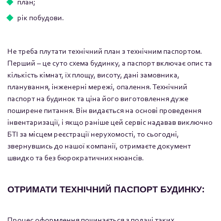
план;
рік побудови.
Не треба плутати технічний план з технічним паспортом.
Перший – це суто схема будинку, а паспорт включає опис та
кількість кімнат, їх площу, висоту, дані замовника,
планування, інженерні мережі, опалення. Технічний
паспорт на будинок та ціна його виготовлення дуже
поширене питання. Він видається на основі проведення
інвентаризації, і якщо раніше цей сервіс надавав виключно
БТІ за місцем реєстрації нерухомості, то сьогодні,
звернувшись до нашої компанії, отримаєте документ
швидко та без бюрократичних нюансів.
ОТРИМАТИ ТЕХНІЧНИЙ ПАСПОРТ БУДИНКУ
:
Процес оформлення починається з подачі таких