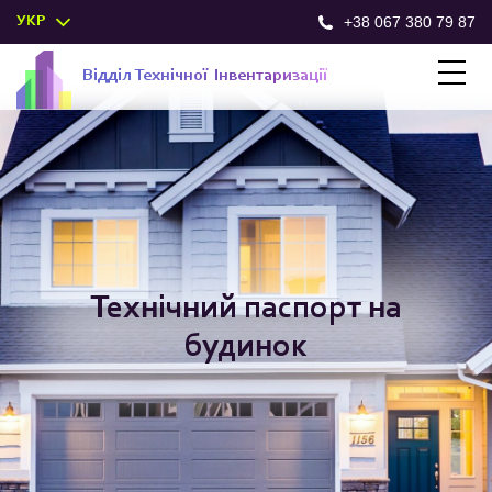
+38 067 380 79 87
УКР
Відділ
Техн
ічної
Інв
ентар
изації
Технічний паспорт на
будинок