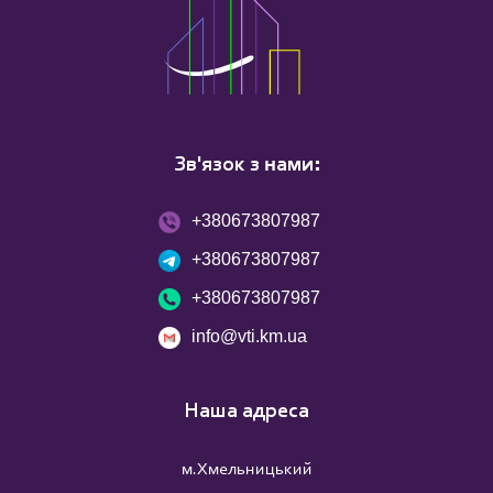
Зв'язок з нами:
+380673807987
+380673807987
+380673807987
info@vti.km.ua
Наша адреса
м.Хмельницький