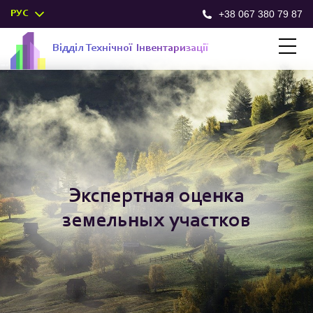
+38 067 380 79 87
РУС
Відділ
Техн
ічної
Інв
ентар
изації
Экспертная оценка
земельных участков