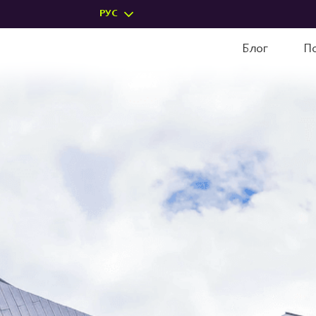
РУС
Блог
П