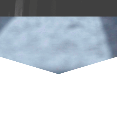
оек и отдельных помещений
дования