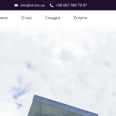
info@vti.km.ua
+38 067 380 79 87
оиск
О нас
Скидка
Услуги