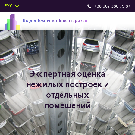
+38 067 380 79 87
РУС
Відділ
Техн
ічної
Інв
ентар
изації
Экспертная оценка
нежилых построек и
отдельных
помещений